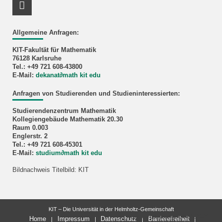
RSS-Feed
Allgemeine Anfragen:
KIT-Fakultät für Mathematik
76128 Karlsruhe
Tel.: +49 721 608-43800
E-Mail:
dekanat
∂
math kit edu
Anfragen von Studierenden und Studieninteressierten:
Studierendenzentrum Mathematik
Kollegiengebäude Mathematik 20.30
Raum 0.003
Englerstr. 2
Tel.: +49 721 608-45301
E-Mail:
studium
∂
math kit edu
Bildnachweis Titelbild: KIT
KIT – Die Universität in der Helmholtz-Gemeinschaft
letzte Änderung: 04.05.2026
Home
Impressum
Datenschutz
Barrierefreiheit